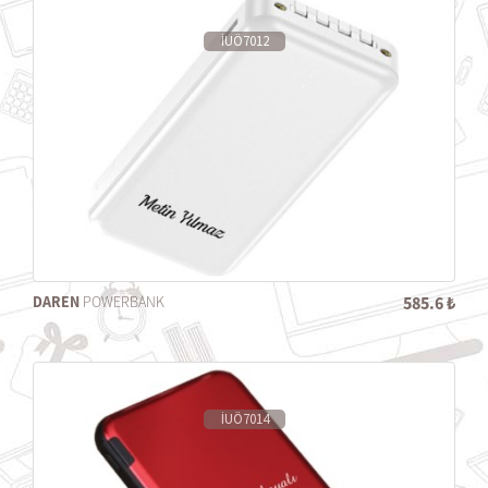
İUÖ7012
DAREN
POWERBANK
585.6 ₺
İUÖ7014