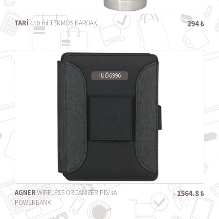
TARİ
450 ml TERMOS BARDAK
294 ₺
İUÖ6996
AGNER
WIRELESS ORGANİZER PD/3A
1564.8 ₺
POWERBANK