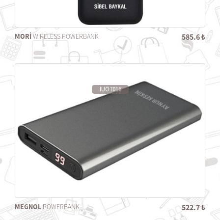
MORİ
WIRELESS POWERBANK
585.6 ₺
İUÖ7016
MEGNOL
POWERBANK
522.7 ₺