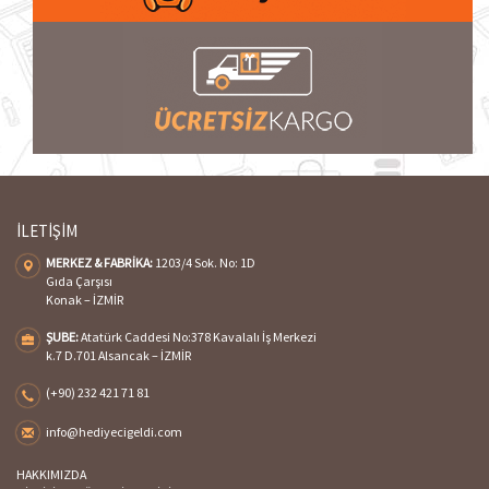
İLETİŞİM
MERKEZ & FABRİKA:
1203/4 Sok. No: 1D
Gıda Çarşısı
Konak – İZMİR
ŞUBE:
Atatürk Caddesi No:378 Kavalalı İş Merkezi
k.7 D.701 Alsancak – İZMİR
(+90) 232 421 71 81
info@hediyecigeldi.com
HAKKIMIZDA