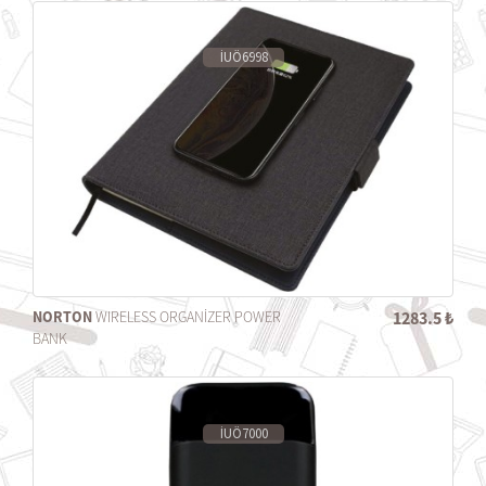
İUÖ6998
NORTON
WIRELESS ORGANİZER POWER
1283.5 ₺
BANK
İUÖ7000