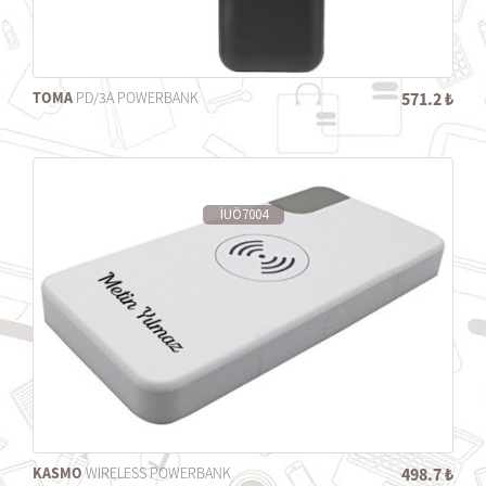
TOMA
PD/3A POWERBANK
571.2 ₺
İUÖ7004
KASMO
WIRELESS POWERBANK
498.7 ₺