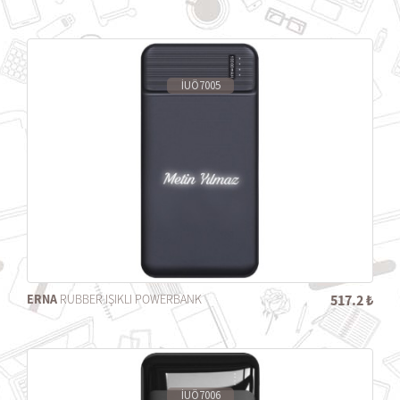
İUÖ7005
ERNA
RUBBER IŞIKLI POWERBANK
517.2 ₺
İUÖ7006