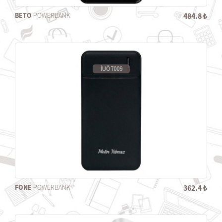
BETO
POWERBANK
484.8 ₺
İUÖ7009
FONE
POWERBANK
362.4 ₺