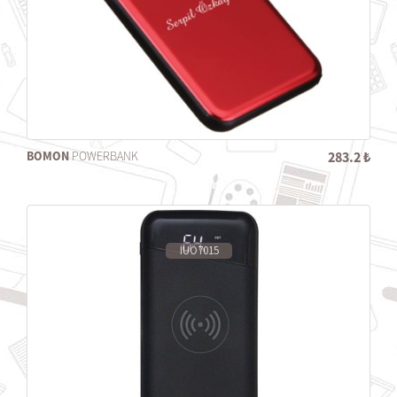
BOMON
POWERBANK
283.2 ₺
İUÖ7015