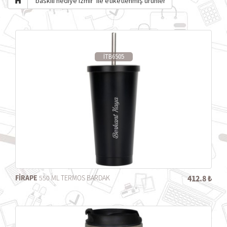
'baskılı hediye izmir' ile etiketlenmiş ürünler
İTB6505
FİRAPE
550 ML TERMOS BARDAK
412.8 ₺