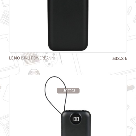
LEMO
IŞIKLI POWERBANK
538.8 ₺
İUÖ7003