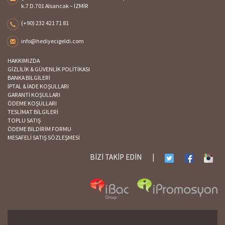
k.7 D.701 Alsancak – İZMİR
(+90) 232 421 71 81
info@hediyecigeldi.com
HAKKIMIZDA
GİZLİLİK & GÜVENLİK POLİTİKASI
BANKA BİLGİLERİ
İPTAL & İADE KOŞULLARI
GARANTİ KOŞULLARI
ÖDEME KOŞULLARI
TESLİMAT BİLGİLERİ
TOPLU SATIŞ
ÖDEME BİLDİRİM FORMU
MESAFELİ SATIŞ SÖZLEŞMESİ
BİZİ TAKİP EDİN
|