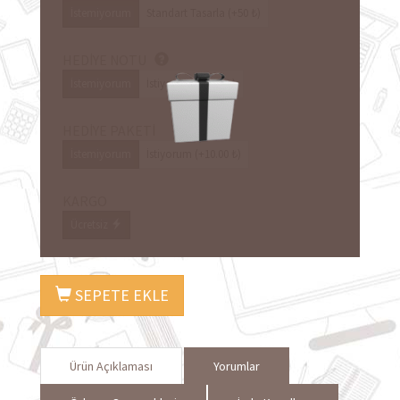
İstemiyorum
Standart Tasarla (+50 ₺)
HEDİYE NOTU
İstemiyorum
İstiyorum (+8.00 ₺)
HEDİYE PAKETİ
İstemiyorum
İstiyorum (+10.00 ₺)
KARGO
Ücretsiz
SEPETE EKLE
Ürün Açıklaması
Yorumlar