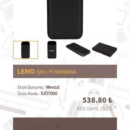
LEMO
IŞIKLI
POWERBANK
Stok Durumu :
Mevcut
Ürün Kodu :
İUÖ7000
538.80
₺
KDV DAHİL (%20)
TASARIM & BASKI