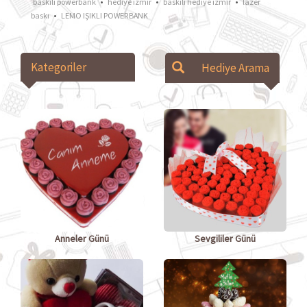
•
•
•
baskılı powerbank
hediye izmir
baskılı hediye izmir
lazer
•
baskı
LEMO IŞIKLI POWERBANK
Kategoriler
Anneler Günü
Sevgililer Günü