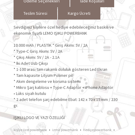
Ödeme Seçenekleri
İade Koşulları
Teslim Süresi
Kargo Ücreti
Sevdiğiniz kişilere özel hediye edebileceğiniz baskılı ve
ekonomik fiyatlı LEMO IŞIKLI POWERBANK
10.000 mAh / PLASTİK * Giriş Akımı: 5V / 2A
* Type-C Giriş Akımı: 5V / 2A
* Çıkış Akımı: 5V / 2A - 2.1A
* İki Adet Usb Çıkışı
* 1-100 arası tam rakamlı doluluk gösteren Led Ekran
* Tam kapasite Lityum Polimer pil
* Akım dengeleme ve koruma sistemi
* Mikro Şarj kablosu + Type-C Adaptör + iPhone Adaptör
• Lüks siyah kutulu
* 2 adet telefon şarj edebilme Ebat: 142 x 70 x 15 mm / 230
gr.
IŞIKLI LOGO VE YAZI ÖZELLİĞİ
•
•
•
kişiye özel powerbank
izmir powerbank
hediye powerbank