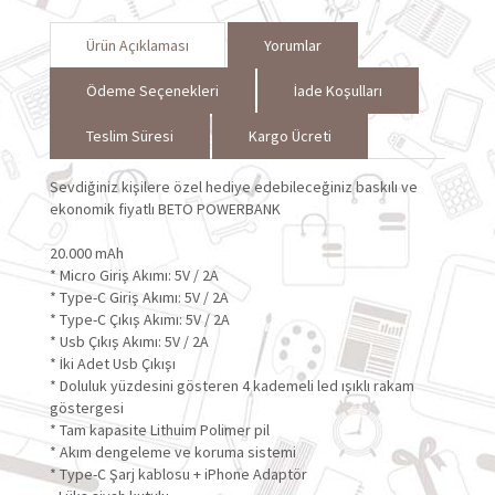
Ürün Açıklaması
Yorumlar
Ödeme Seçenekleri
İade Koşulları
Teslim Süresi
Kargo Ücreti
Sevdiğiniz kişilere özel hediye edebileceğiniz baskılı ve
ekonomik fiyatlı BETO POWERBANK
20.000 mAh
* Micro Giriş Akımı: 5V / 2A
* Type-C Giriş Akımı: 5V / 2A
* Type-C Çıkış Akımı: 5V / 2A
* Usb Çıkış Akımı: 5V / 2A
* İki Adet Usb Çıkışı
* Doluluk yüzdesini gösteren 4 kademeli led ışıklı rakam
göstergesi
* Tam kapasite Lithuim Polimer pil
* Akım dengeleme ve koruma sistemi
* Type-C Şarj kablosu + iPhone Adaptör