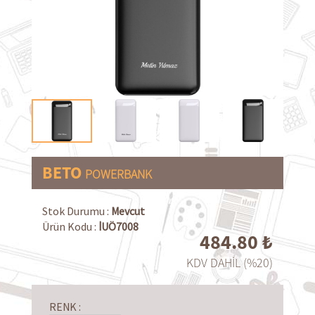
BETO
POWERBANK
Stok Durumu :
Mevcut
Ürün Kodu :
İUÖ7008
484.80
₺
KDV DAHİL (%20)
RENK :