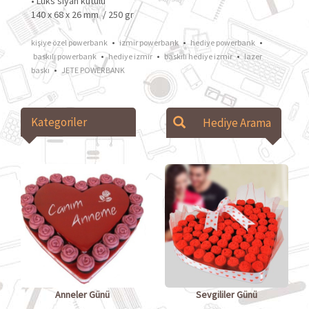
• Lüks siyah kutulu
140 x 68 x 26 mm / 250 gr
•
•
•
kişiye özel powerbank
izmir powerbank
hediye powerbank
•
•
•
baskılı powerbank
hediye izmir
baskılı hediye izmir
lazer
•
baskı
JETE POWERBANK
Kategoriler
Anneler Günü
Sevgililer Günü