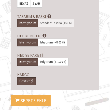
BEYAZ
SİYAH
TASARIM & BASKI
İstemiyorum
Standart Tasarla (+50 ₺)
HEDİYE NOTU
İstemiyorum
İstiyorum (+8.00 ₺)
HEDİYE PAKETİ
İstemiyorum
İstiyorum (+10.00 ₺)
KARGO
Ücretsiz
SEPETE EKLE