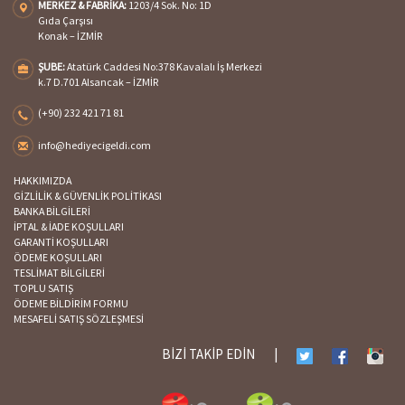
MERKEZ & FABRİKA:
1203/4 Sok. No: 1D
Gıda Çarşısı
Konak – İZMİR
ŞUBE:
Atatürk Caddesi No:378 Kavalalı İş Merkezi
k.7 D.701 Alsancak – İZMİR
(+90) 232 421 71 81
info@hediyecigeldi.com
HAKKIMIZDA
GİZLİLİK & GÜVENLİK POLİTİKASI
BANKA BİLGİLERİ
İPTAL & İADE KOŞULLARI
GARANTİ KOŞULLARI
ÖDEME KOŞULLARI
TESLİMAT BİLGİLERİ
TOPLU SATIŞ
ÖDEME BİLDİRİM FORMU
MESAFELİ SATIŞ SÖZLEŞMESİ
BİZİ TAKİP EDİN
|