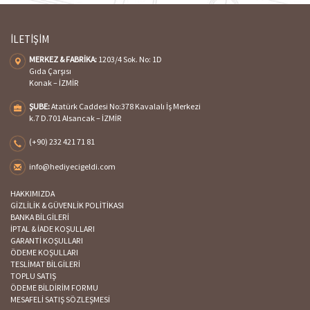
İLETİŞİM
MERKEZ & FABRİKA:
1203/4 Sok. No: 1D
Gıda Çarşısı
Konak – İZMİR
ŞUBE:
Atatürk Caddesi No:378 Kavalalı İş Merkezi
k.7 D.701 Alsancak – İZMİR
(+90) 232 421 71 81
info@hediyecigeldi.com
HAKKIMIZDA
GİZLİLİK & GÜVENLİK POLİTİKASI
BANKA BİLGİLERİ
İPTAL & İADE KOŞULLARI
GARANTİ KOŞULLARI
ÖDEME KOŞULLARI
TESLİMAT BİLGİLERİ
TOPLU SATIŞ
ÖDEME BİLDİRİM FORMU
MESAFELİ SATIŞ SÖZLEŞMESİ