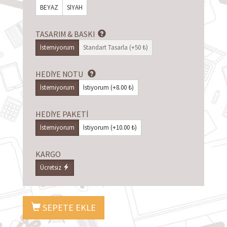
BEYAZ
SİYAH
TASARIM & BASKI
İstemiyorum
Standart Tasarla (+50 ₺)
HEDİYE NOTU
İstemiyorum
İstiyorum (+8.00 ₺)
HEDİYE PAKETİ
İstemiyorum
İstiyorum (+10.00 ₺)
KARGO
Ücretsiz
SEPETE EKLE