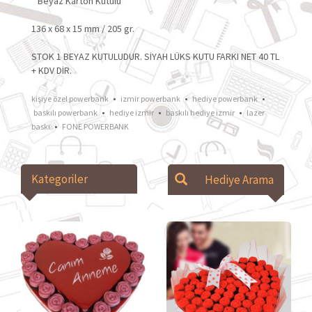
* Beyaz Karton Kutulu
136 x 68 x 15 mm / 205 gr.
STOK 1 BEYAZ KUTULUDUR. SİYAH LÜKS KUTU FARKI NET 40 TL
+ KDV DİR.
•
•
•
kişiye özel powerbank
izmir powerbank
hediye powerbank
•
•
•
baskılı powerbank
hediye izmir
baskılı hediye izmir
lazer
•
baskı
FONE POWERBANK
Kategoriler