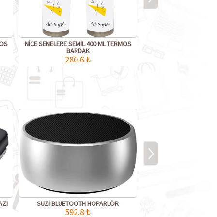
MOS
NİCE SENELERE SEMİL 400 ML TERMOS
BARDAK
280.6 ₺
AZI
SUZİ BLUETOOTH HOPARLÖR
592.8 ₺