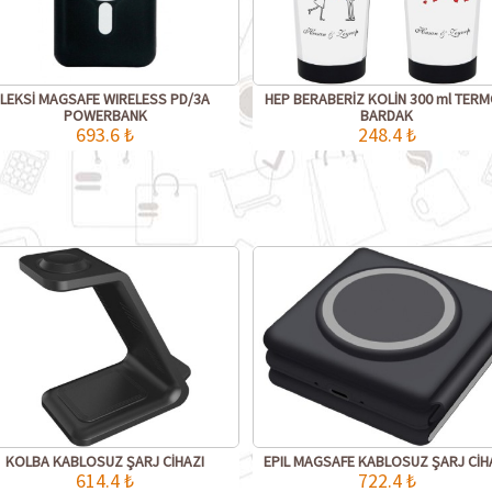
LEKSİ MAGSAFE WIRELESS PD/3A
HEP BERABERİZ KOLİN 300 ml TER
POWERBANK
BARDAK
693.6 ₺
248.4 ₺
KOLBA KABLOSUZ ŞARJ CİHAZI
EPIL MAGSAFE KABLOSUZ ŞARJ CİH
614.4 ₺
722.4 ₺