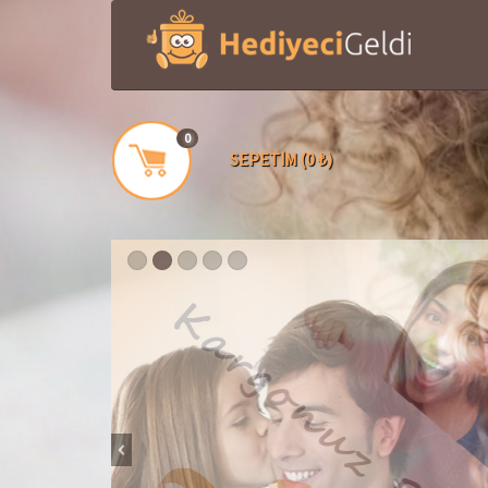
0
SEPETİM (0 ₺)