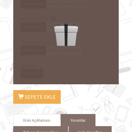
İstemiyorum
Standart Tasarla (+50 ₺)
HEDİYE NOTU
İstemiyorum
İstiyorum (+8.00 ₺)
HEDİYE PAKETİ
İstemiyorum
İstiyorum (+10.00 ₺)
KARGO
Ücretsiz
SEPETE EKLE
Ürün Açıklaması
Yorumlar