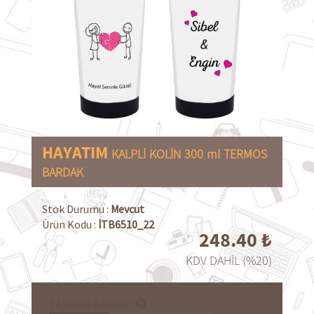
HAYATIM
KALPLİ
KOLİN
300
ml
TERMOS
BARDAK
Stok Durumu :
Mevcut
Ürün Kodu :
İTB6510_22
248.40
₺
KDV DAHİL (%20)
TASARIM & BASKI