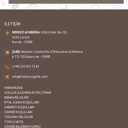
İLETİŞİM
MERKEZ & FABRİKA:
1203/4 Sok. No: 1D
Gıda Çarşısı
Konak – İZMİR
ŞUBE:
Atatürk Caddesi No:378 Kavalalı İş Merkezi
k.7 D.701 Alsancak – İZMİR
(+90) 232 421 71 81
info@hediyecigeldi.com
HAKKIMIZDA
GİZLİLİK & GÜVENLİK POLİTİKASI
BANKA BİLGİLERİ
İPTAL & İADE KOŞULLARI
GARANTİ KOŞULLARI
ÖDEME KOŞULLARI
TESLİMAT BİLGİLERİ
TOPLU SATIŞ
ÖDEME BİLDİRİM FORMU