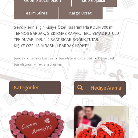
Ödeme Seçenekleri
İade Koşulları
Teslim Süresi
Kargo Ücreti
Sevdikleriniz için Kişiye Özel Tasarımlarla KOLİN 300 ml
TERMOS BARDAK, SIZDIRMAZ KAPAK, TEKLİ BEYAZ KUTULU
TEK DUVARLIDIR. 1-2 SAAT SICAK-SOĞUK TUTAR.
KİŞİYE ÖZEL İSİM BASKILI BARDAK HEDİYE
•
•
•
bardak
termos bardak
baskılı termos bardak
kişiye özel
•
baskılı ürün
reklam ürünleri
Kategoriler