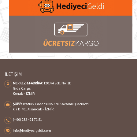
İLETİŞİM
MERKEZ & FABRİKA:
1203/4 Sok. No: 1D
Gıda Çarşısı
Konak – İZMİR
ŞUBE:
Atatürk Caddesi No:378 Kavalalı İş Merkezi
k.7 D.701 Alsancak – İZMİR
(+90) 232 421 71 81
info@hediyecigeldi.com