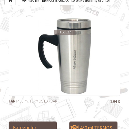
'TARİ 450 ml TERMOS BARDAK' ile etiketlenmiş ürünler
İTB6522
TARİ
450 ml TERMOS BARDAK
294 ₺
Kategoriler